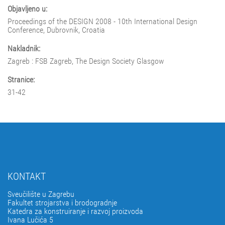
Objavljeno u:
Proceedings of the DESIGN 2008 - 10th International Design
Conference, Dubrovnik, Croatia
Nakladnik:
Zagreb : FSB Zagreb, The Design Society Glasgow
Stranice:
31-42
KONTAKT
Sveučilište u Zagrebu
Fakultet strojarstva i brodogradnje
Katedra za konstruiranje i razvoj proizvoda
Ivana Lučića 5