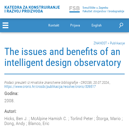
Kontakt
Prijava
English
ZNANOST
>
Publikacije
The issues and benefits of an
intelligent design observatory
Podaci preuzeti iz Hrvatske znanstvene bibliografije - CROSBI, 20.07.2024.,
https://www.croris.hr/crosbi/publikacija/resolve/croris/539517
Godina:
2008.
Autori:
Hicks, Ben J. ; McAlpine Hamish C. ; Torlind Peter ; Štorga, Mario ;
Dong, Andy ; Blanco, Eric