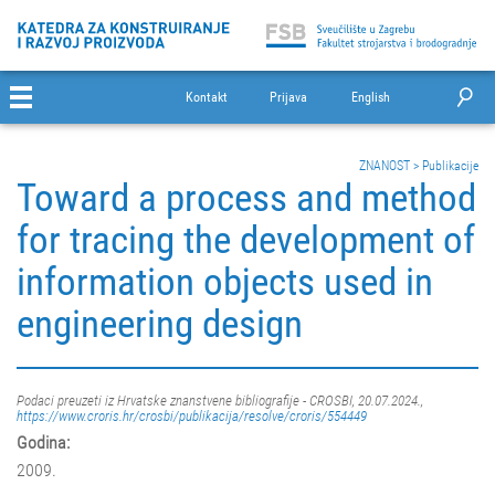
Kontakt
Prijava
English
ZNANOST
>
Publikacije
Toward a process and method
for tracing the development of
information objects used in
engineering design
Podaci preuzeti iz Hrvatske znanstvene bibliografije - CROSBI, 20.07.2024.,
https://www.croris.hr/crosbi/publikacija/resolve/croris/554449
Godina:
2009.