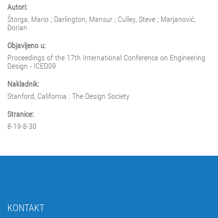
Autori:
Štorga, Mario ; Darlington, Mansur ; Culley, Steve ; Marjanović,
Dorian
Objavljeno u:
Proceedings of the 17th International Conference on Engineering
Design - ICED09
Nakladnik:
Stanford, California : The Design Society
Stranice:
8-19-8-30
KONTAKT