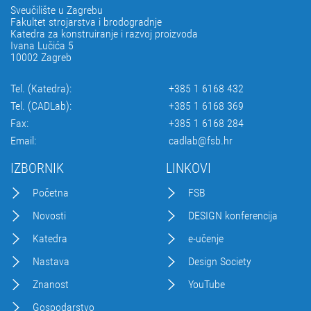
Sveučilište u Zagrebu
Fakultet strojarstva i brodogradnje
Katedra za konstruiranje i razvoj proizvoda
Ivana Lučića 5
10002 Zagreb
Tel. (Katedra):
+385 1 6168 432
Tel. (CADLab):
+385 1 6168 369
Fax:
+385 1 6168 284
Email:
cadlab@fsb.hr
IZBORNIK
LINKOVI
Početna
FSB
Novosti
DESIGN konferencija
Katedra
e-učenje
Nastava
Design Society
Znanost
YouTube
Gospodarstvo