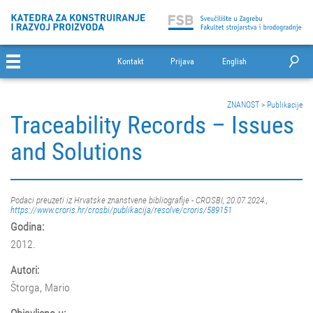
Kontakt
Prijava
English
ZNANOST
>
Publikacije
Traceability Records – Issues
and Solutions
Podaci preuzeti iz Hrvatske znanstvene bibliografije - CROSBI, 20.07.2024.,
https://www.croris.hr/crosbi/publikacija/resolve/croris/589151
Godina:
2012.
Autori:
Štorga, Mario