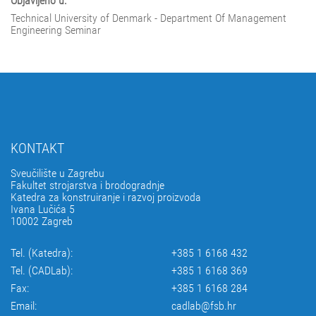
Objavljeno u:
Technical University of Denmark - Department Of Management
Engineering Seminar
KONTAKT
Sveučilište u Zagrebu
Fakultet strojarstva i brodogradnje
Katedra za konstruiranje i razvoj proizvoda
Ivana Lučića 5
10002 Zagreb
Tel. (Katedra):
+385 1 6168 432
Tel. (CADLab):
+385 1 6168 369
Fax:
+385 1 6168 284
Email:
cadlab@fsb.hr