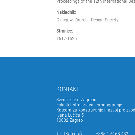
Proceedings of the 12th International D
Nakladnik:
Glasgow, Zagreb : Design Society
Stranice:
1617-1626
KONTAKT
Sveučilište u Zagrebu
Fakultet strojarstva i brodogradnje
Katedra za konstruiranje i razvoj proizvo
Ivana Lučića 5
10002 Zagreb
Tel. (Katedra):
+385 1 6168 432