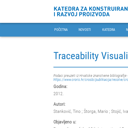
POČETNA
NOVOSTI
KATEDRA
N
Traceability Visual
Podaci preuzeti iz Hrvatske znanstvene bibliografije 
https://www.croris.hr/crosbi/publikacija/resolve/cr
Godina:
2012.
Autori:
Stanković, Tino ; Štorga, Mario ; Stojić, I
Objavljeno u: