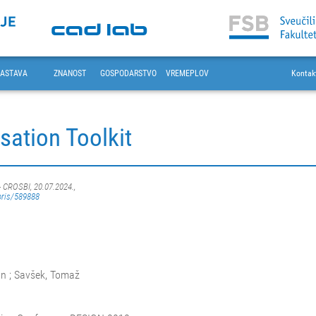
ASTAVA
ZNANOST
GOSPODARSTVO
VREMEPLOV
Kontak
isation Toolkit
- CROSBI, 20.07.2024.,
oris/589888
van ; Savšek, Tomaž