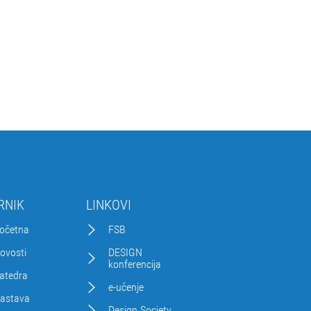
RNIK
LINKOVI
očetna
FSB
ovosti
DESIGN
konferencija
atedra
e-učenje
astava
Design Society