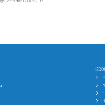
esign Conference DESIGN 2012
IZBO
P
N
da
K
N