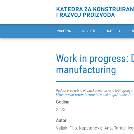
POČETNA
NOVOSTI
KATEDRA
N
Work in progress: 
manufacturing
Podaci preuzeti iz Hrvatske znanstvene bibliografije 
https://www.croris.hr/crosbi/publikacija/resolve/cr
Godina:
2023.
Autori:
Valjak, Filip; Kapetanović, Ana; Taradi, Iv