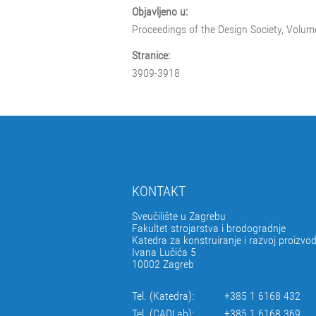
Objavljeno u:
Proceedings of the Design Society, Volum
Stranice:
3909-3918
KONTAKT
Sveučilište u Zagrebu
Fakultet strojarstva i brodogradnje
Katedra za konstruiranje i razvoj proizvo
Ivana Lučića 5
10002 Zagreb
Tel. (Katedra):
+385 1 6168 432
Tel. (CADLab):
+385 1 6168 369