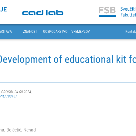
ASTAVA
ZNANOST
GOSPODARSTVO
VREMEPLOV
Kontak
Development of educational kit fo
- CROSBI, 04.08.2024.,
oris/798157
ona; Bojčetić, Nenad