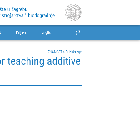
t
Prijava
English
ZNANOST
>
Publikacije
r teaching additive