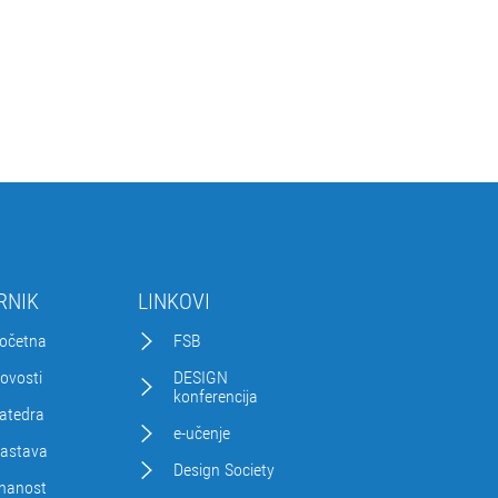
RNIK
LINKOVI
očetna
FSB
ovosti
DESIGN
konferencija
atedra
e-učenje
astava
Design Society
nanost