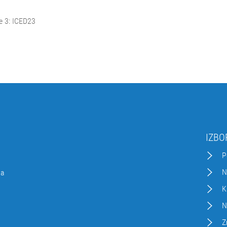
e 3: ICED23
IZBO
P
N
da
K
N
Z