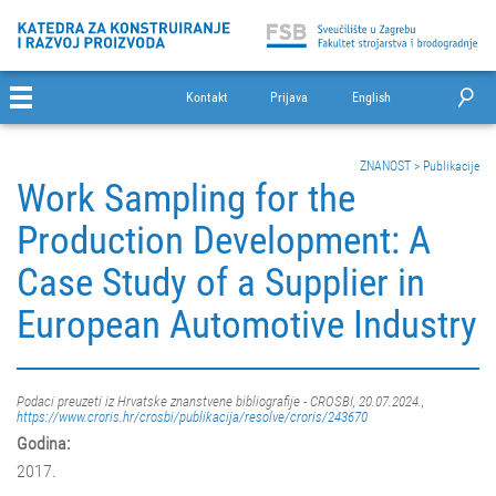
Kontakt
Prijava
English
ZNANOST
>
Publikacije
Work Sampling for the
Production Development: A
Case Study of a Supplier in
European Automotive Industry
Podaci preuzeti iz Hrvatske znanstvene bibliografije - CROSBI, 20.07.2024.,
https://www.croris.hr/crosbi/publikacija/resolve/croris/243670
Godina:
2017.