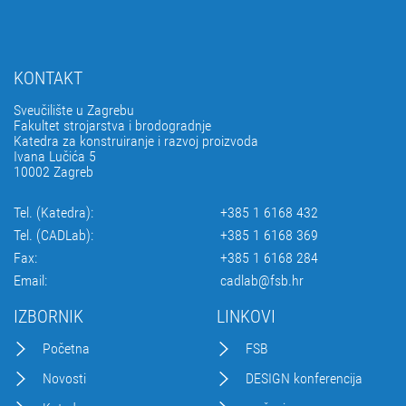
KONTAKT
Sveučilište u Zagrebu
Fakultet strojarstva i brodogradnje
Katedra za konstruiranje i razvoj proizvoda
Ivana Lučića 5
10002 Zagreb
Tel. (Katedra):
+385 1 6168 432
Tel. (CADLab):
+385 1 6168 369
Fax:
+385 1 6168 284
Email:
cadlab@fsb.hr
IZBORNIK
LINKOVI
Početna
FSB
Novosti
DESIGN konferencija