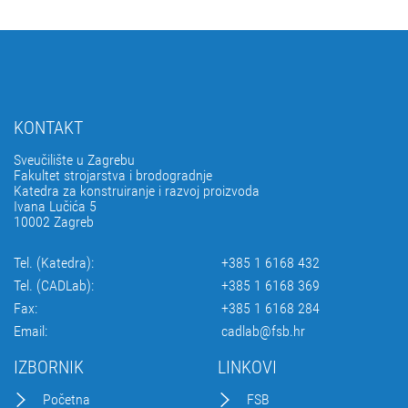
KONTAKT
Sveučilište u Zagrebu
Fakultet strojarstva i brodogradnje
Katedra za konstruiranje i razvoj proizvoda
Ivana Lučića 5
10002 Zagreb
Tel. (Katedra):
+385 1 6168 432
Tel. (CADLab):
+385 1 6168 369
Fax:
+385 1 6168 284
Email:
cadlab@fsb.hr
IZBORNIK
LINKOVI
Početna
FSB