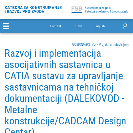
Kontakt
Prijava
English
GOSPODARSTVO
>
Projekti s industrijom
Razvoj i implementacija
asocijativnih sastavnica u
CATIA sustavu za upravljanje
sastavnicama na tehničkoj
dokumentaciji (DALEKOVOD -
Metalne
konstrukcije/CADCAM Design
Centar)