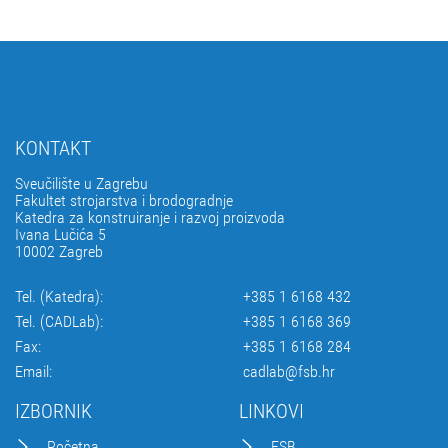
KONTAKT
Sveučilište u Zagrebu
Fakultet strojarstva i brodogradnje
Katedra za konstruiranje i razvoj proizvoda
Ivana Lučića 5
10002 Zagreb
Tel. (Katedra):
+385 1 6168 432
Tel. (CADLab):
+385 1 6168 369
Fax:
+385 1 6168 284
Email:
cadlab@fsb.hr
IZBORNIK
LINKOVI
Početna
FSB