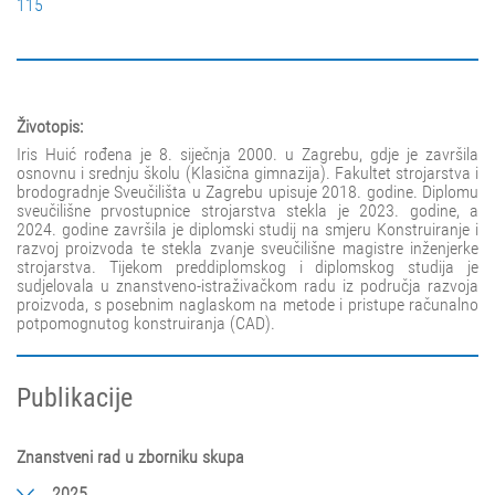
115
Životopis:
Iris Huić rođena je 8. siječnja 2000. u Zagrebu, gdje je završila
osnovnu i srednju školu (Klasična gimnazija). Fakultet strojarstva i
brodogradnje Sveučilišta u Zagrebu upisuje 2018. godine. Diplomu
sveučilišne prvostupnice strojarstva stekla je 2023. godine, a
2024. godine završila je diplomski studij na smjeru Konstruiranje i
razvoj proizvoda te stekla zvanje sveučilišne magistre inženjerke
strojarstva. Tijekom preddiplomskog i diplomskog studija je
sudjelovala u znanstveno-istraživačkom radu iz područja razvoja
proizvoda, s posebnim naglaskom na metode i pristupe računalno
potpomognutog konstruiranja (CAD).
Publikacije
Znanstveni rad u zborniku skupa
2025.