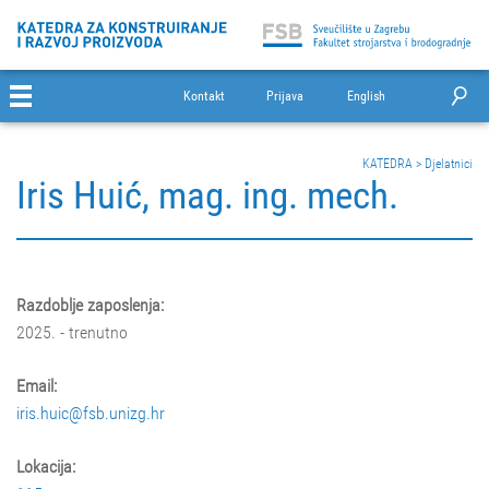
Kontakt
Prijava
English
KATEDRA
>
Djelatnici
Iris Huić, mag. ing. mech.
Razdoblje zaposlenja:
2025. - trenutno
Email:
iris.huic@fsb.unizg.hr
Lokacija: