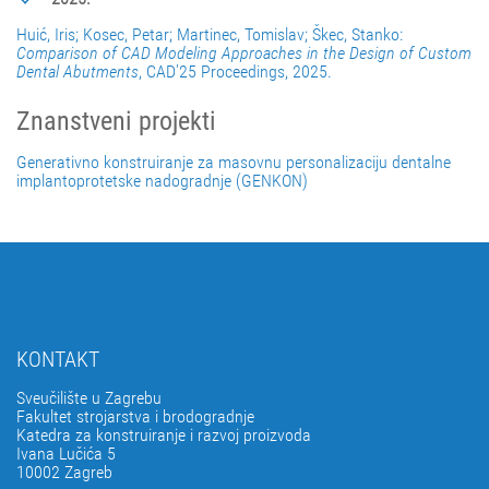
Huić, Iris; Kosec, Petar; Martinec, Tomislav; Škec, Stanko:
Comparison of CAD Modeling Approaches in the Design of Custom
Dental Abutments
, CAD'25 Proceedings, 2025.
Znanstveni projekti
Generativno konstruiranje za masovnu personalizaciju dentalne
implantoprotetske nadogradnje (GENKON)
KONTAKT
Sveučilište u Zagrebu
Fakultet strojarstva i brodogradnje
Katedra za konstruiranje i razvoj proizvoda
Ivana Lučića 5
10002 Zagreb