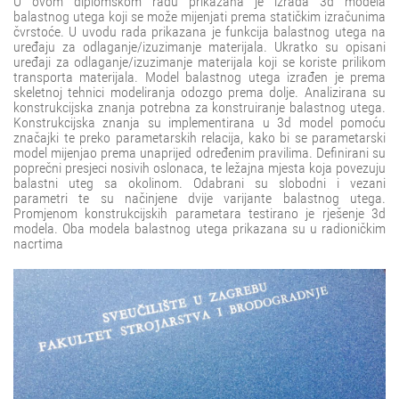
U ovom diplomskom radu prikazana je izrada 3d modela
balastnog utega koji se može mijenjati prema statičkim izračunima
čvrstoće. U uvodu rada prikazana je funkcija balastnog utega na
uređaju za odlaganje/izuzimanje materijala. Ukratko su opisani
uređaji za odlaganje/izuzimanje materijala koji se koriste prilikom
transporta materijala. Model balastnog utega izrađen je prema
skeletnoj tehnici modeliranja odozgo prema dolje. Analizirana su
konstrukcijska znanja potrebna za konstruiranje balastnog utega.
Konstrukcijska znanja su implementirana u 3d model pomoću
značajki te preko parametarskih relacija, kako bi se parametarski
model mijenjao prema unaprijed određenim pravilima. Definirani su
poprečni presjeci nosivih oslonaca, te ležajna mjesta koja povezuju
balastni uteg sa okolinom. Odabrani su slobodni i vezani
parametri te su načinjene dvije varijante balastnog utega.
Promjenom konstrukcijskih parametara testirano je rješenje 3d
modela. Oba modela balastnog utega prikazana su u radioničkim
nacrtima