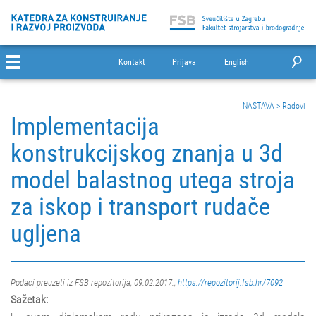
Kontakt
Prijava
English
NASTAVA
>
Radovi
Implementacija
konstrukcijskog znanja u 3d
model balastnog utega stroja
za iskop i transport rudače
ugljena
Podaci preuzeti iz FSB repozitorija, 09.02.2017.,
https://repozitorij.fsb.hr/7092
Sažetak: