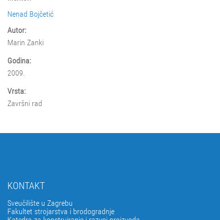
Nenad Bojčetić
Autor:
Marin Zanki
Godina:
2009.
Vrsta:
Završni rad
KONTAKT
Sveučilište u Zagrebu
Fakultet strojarstva i brodogradnje
Katedra za konstruiranje i razvoj proizvoda