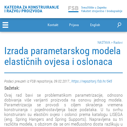
Kontakt
Prijava
English
NASTAVA
>
Radovi
Izrada parametarskog modela
elastičnih ovjesa i oslonaca
Podaci preuzeti iz FSB repozitorija, 09.02.2017.,
https://repozitorij.fsb.hr/545
Sažetak:
Ovaj rad bavi se problematikom parametrizacije, odnosno
dobivanja više varijanti proizvoda na osnovu jednog modela.
Parametrizacija se provodi s ciljem skraćenja vremena
konstruiranja i pojednostavljenja baze podataka. U tu svrhu
konstruirani su elastični ovjesi i oslonci prema katalogu LISEGA
(eng. Spring Hangers and Spring Supports). Napravljena su tri
različita modela, s obzirom da se oni međusobno dosta razlikuju u