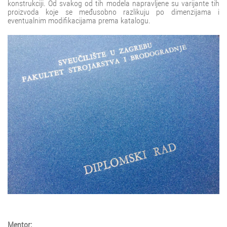
konstrukciji. Od svakog od tih modela napravljene su varijante tih
proizvoda koje se međusobno razlikuju po dimenzijama i
eventualnim modifikacijama prema katalogu.
Mentor: