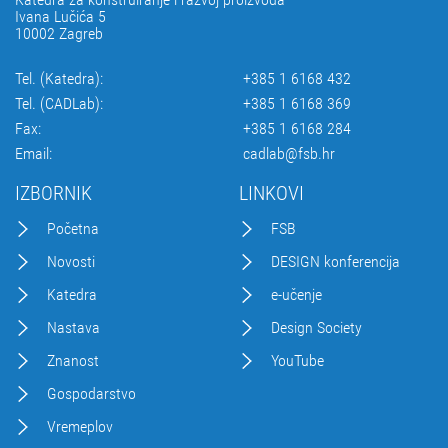
Ivana Lučića 5
10002 Zagreb
Tel. (Katedra):
+385 1 6168 432
Tel. (CADLab):
+385 1 6168 369
Fax:
+385 1 6168 284
Email:
cadlab@fsb.hr
IZBORNIK
LINKOVI
Početna
FSB
Novosti
DESIGN konferencija
Katedra
e-učenje
Nastava
Design Society
Znanost
YouTube
Gospodarstvo
Vremeplov