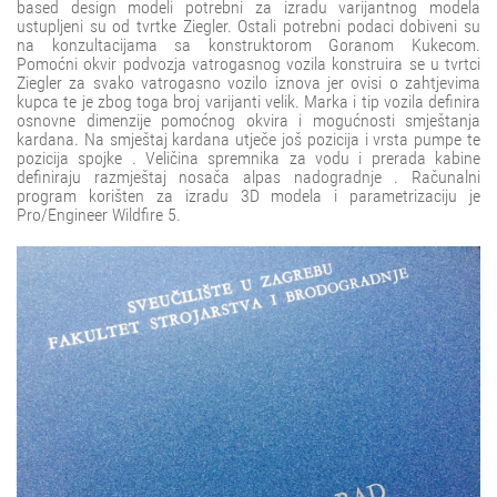
based design modeli potrebni za izradu varijantnog modela
ustupljeni su od tvrtke Ziegler. Ostali potrebni podaci dobiveni su
na konzultacijama sa konstruktorom Goranom Kukecom.
Pomoćni okvir podvozja vatrogasnog vozila konstruira se u tvrtci
Ziegler za svako vatrogasno vozilo iznova jer ovisi o zahtjevima
kupca te je zbog toga broj varijanti velik. Marka i tip vozila definira
osnovne dimenzije pomoćnog okvira i mogućnosti smještanja
kardana. Na smještaj kardana utječe još pozicija i vrsta pumpe te
pozicija spojke . Veličina spremnika za vodu i prerada kabine
definiraju razmještaj nosača alpas nadogradnje . Računalni
program korišten za izradu 3D modela i parametrizaciju je
Pro/Engineer Wildfire 5.