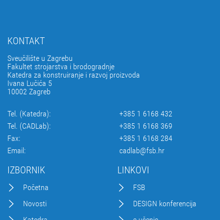
KONTAKT
Sveučilište u Zagrebu
Fakultet strojarstva i brodogradnje
Katedra za konstruiranje i razvoj proizvoda
Ivana Lučića 5
10002 Zagreb
Tel. (Katedra):
+385 1 6168 432
Tel. (CADLab):
+385 1 6168 369
Fax:
+385 1 6168 284
Email:
cadlab@fsb.hr
IZBORNIK
LINKOVI
Početna
FSB
Novosti
DESIGN konferencija
Katedra
e-učenje