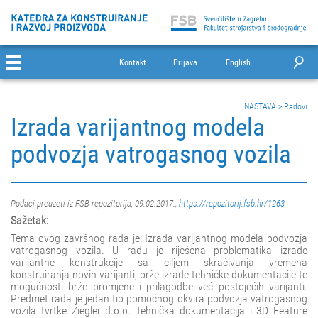
Kontakt
Prijava
English
NASTAVA
>
Radovi
Izrada varijantnog modela
podvozja vatrogasnog vozila
Podaci preuzeti iz FSB repozitorija, 09.02.2017.,
https://repozitorij.fsb.hr/1263
Sažetak:
Tema ovog završnog rada je: Izrada varijantnog modela podvozja
vatrogasnog vozila. U radu je riješena problematika izrade
varijantne konstrukcije sa ciljem skraćivanja vremena
konstruiranja novih varijanti, brže izrade tehničke dokumentacije te
mogućnosti brže promjene i prilagodbe već postojećih varijanti.
Predmet rada je jedan tip pomoćnog okvira podvozja vatrogasnog
vozila tvrtke Ziegler d.o.o. Tehnička dokumentacija i 3D Feature