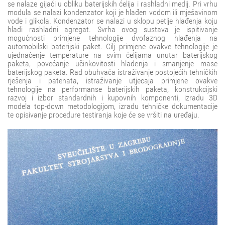
se nalaze gijači u obliku baterijskih ćelija i rashladni medij. Pri vrhu
modula se nalazi kondenzator koji je hlađen vodom ili mješavinom
vode i glikola. Kondenzator se nalazi u sklopu petlje hlađenja koju
hladi rashladni agregat. Svrha ovog sustava je ispitivanje
mogućnosti primjene tehnologije dvofaznog hlađenja na
automobilski baterijski paket. Cilj primjene ovakve tehnologije je
ujednačenje temperature na svim ćelijama unutar baterijskog
paketa, povećanje učinkovitosti hlađenja i smanjenje mase
baterijskog paketa. Rad obuhvaća istraživanje postojećih tehničkih
rješenja i patenata, istraživanje utjecaja primjene ovakve
tehnologije na performanse baterijskih paketa, konstrukcijski
razvoj i izbor standardnih i kupovnih komponenti, izradu 3D
modela top-down metodologijom, izradu tehničke dokumentacije
te opisivanje procedure testiranja koje će se vršiti na uređaju.