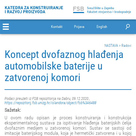
Kontakt
Prijava
English
NASTAVA
>
Radovi
Koncept dvofaznog hlađenja
automobilske baterije u
zatvorenoj komori
Podaci preuzeti iz FSB repozitorija na Dabru, 09.12.2020.,
https://repozitorij.fsb.unizg.hr/islandora/object/fsb%3A6488
Sažetak:
U ovom radu opisan je proces konstruiranja i konstrukcija
eksperimentalnog sustava za ispitivanje hlađenja baterijskih ćelija
dvofaznim medijem u zatvorenoj komori. Sustav se sastoji od
imitacije baterijskog modula, koja je hermetički zatvorena i u kojoj