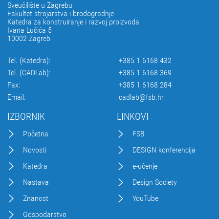
Sveučilište u Zagrebu
Fakultet strojarstva i brodogradnje
Katedra za konstruiranje i razvoj proizvoda
Ivana Lučića 5
10002 Zagreb
Tel. (Katedra):
+385 1 6168 432
Tel. (CADLab):
+385 1 6168 369
Fax:
+385 1 6168 284
Email:
cadlab@fsb.hr
IZBORNIK
LINKOVI
Početna
FSB
Novosti
DESIGN konferencija
Katedra
e-učenje
Nastava
Design Society
Znanost
YouTube
Gospodarstvo