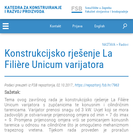
Kontakt
Prijava
English
NASTAVA
>
Radovi
Konstrukcijsko rješenje La
Filière Unicum varijatora
Podaci preuzeti iz FSB repozitorija, 02.10.2017.,
https://repozitorij.fsb.hr/7963
Sažetak:
Tema ovog završnog rada je konstrukcijsko rješenje La Filière
Unicum varijatora s zupčanicima te konusnim i cilindričnim
tarenicama. Varijator prenosi snagu od 3 kW. Uvjet koji se mora
zadovoljiti je ostvarivanje prijenosnog omjera od imin = 7 do imax
= 9. Promjena prijenosnog omjera vrši se pomicanjem konusnih
tarenica u odnosu na cilindrične što je omogućeno mehanizmom
trapeznog vretena. Tijekom rada proveden je proračun