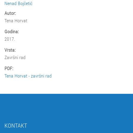
Nenad Bojčetić
Autor:
Tena Horvat
Godina:
2017.
Vrsta:
Završni rad
PDF:
Tena Horvat - završni rad
KONTAKT