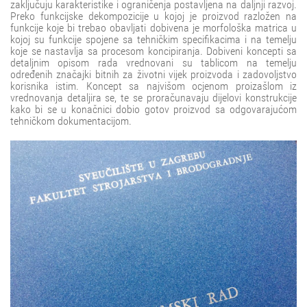
zaključuju karakteristike i ograničenja postavljena na daljnji razvoj.
Preko funkcijske dekompozicije u kojoj je proizvod razložen na
funkcije koje bi trebao obavljati dobivena je morfološka matrica u
kojoj su funkcije spojene sa tehničkim specifikacima i na temelju
koje se nastavlja sa procesom koncipiranja. Dobiveni koncepti sa
detaljnim opisom rada vrednovani su tablicom na temelju
određenih značajki bitnih za životni vijek proizvoda i zadovoljstvo
korisnika istim. Koncept sa najvišom ocjenom proizašlom iz
vrednovanja detaljira se, te se proračunavaju dijelovi konstrukcije
kako bi se u konačnici dobio gotov proizvod sa odgovarajućom
tehničkom dokumentacijom.