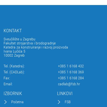
KONTAKT
Sveučilište u Zagrebu
Fakultet strojarstva i brodogradnje
Katedra za konstruiranje i razvoj proizvoda
Ivana Lučića 5
10002 Zagreb
Tel. (Katedra):
+385 1 6168 432
Tel. (CADLab):
+385 1 6168 369
Fax:
+385 1 6168 284
Email:
cadlab@fsb.hr
IZBORNIK
LINKOVI
Početna
FSB