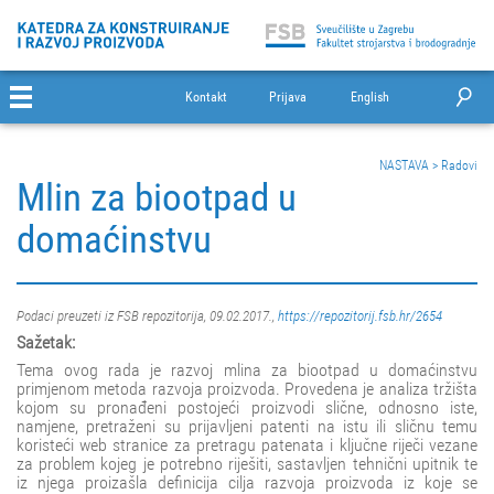
Kontakt
Prijava
English
NASTAVA
>
Radovi
Mlin za biootpad u
domaćinstvu
Podaci preuzeti iz FSB repozitorija, 09.02.2017.,
https://repozitorij.fsb.hr/2654
Sažetak:
Tema ovog rada je razvoj mlina za biootpad u domaćinstvu
primjenom metoda razvoja proizvoda. Provedena je analiza tržišta
kojom su pronađeni postojeći proizvodi slične, odnosno iste,
namjene, pretraženi su prijavljeni patenti na istu ili sličnu temu
koristeći web stranice za pretragu patenata i ključne riječi vezane
za problem kojeg je potrebno riješiti, sastavljen tehnični upitnik te
iz njega proizašla definicija cilja razvoja proizvoda iz koje se