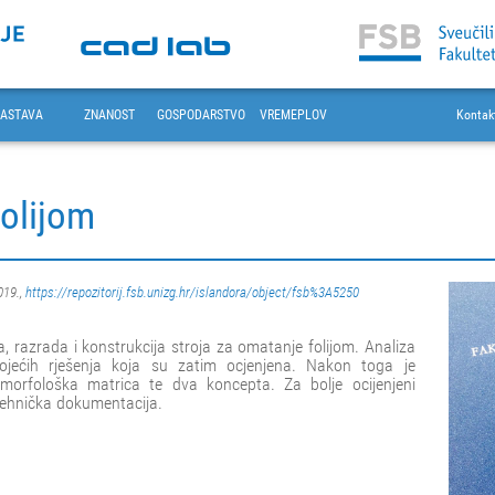
ASTAVA
ZNANOST
GOSPODARSTVO
VREMEPLOV
Kontak
folijom
019.,
https://repozitorij.fsb.unizg.hr/islandora/object/fsb%3A5250
, razrada i konstrukcija stroja za omatanje folijom. Analiza
ojećih rješenja koja su zatim ocjenjena. Nakon toga je
 morfološka matrica te dva koncepta. Za bolje ocijenjeni
 tehnička dokumentacija.