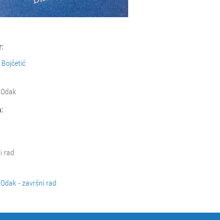
:
Bojčetić
 Odak
:
i rad
Odak - završni rad