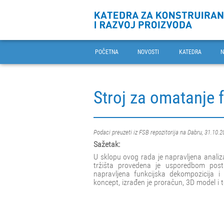
POČETNA
NOVOSTI
KATEDRA
N
Stroj za omatanje 
Podaci preuzeti iz FSB repozitorija na Dabru, 31.10.2
Sažetak:
U sklopu ovog rada je napravljena analiza
tržišta provedena je usporedbom post
napravljena funkcijska dekompozicija i
koncept, izrađen je proračun, 3D model i