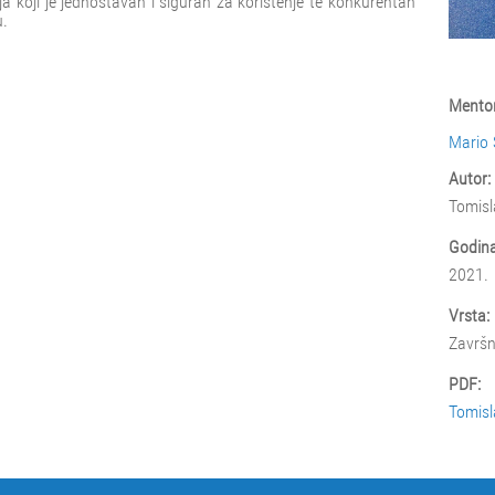
ja koji je jednostavan i siguran za korištenje te konkurentan
u.
Mentor
Mario 
Autor:
Tomisl
Godina
2021.
Vrsta:
Završn
PDF:
Tomisl