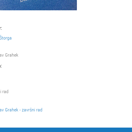
:
Štorga
av Grahek
:
i rad
av Grahek - završni rad