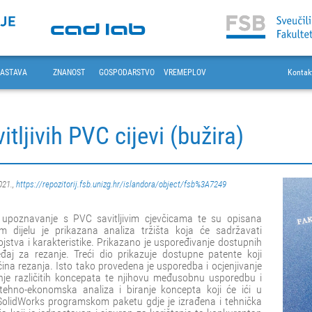
ASTAVA
ZNANOST
GOSPODARSTVO
VREMEPLOV
Kontak
itljivih PVC cijevi (bužira)
021.,
https://repozitorij.fsb.unizg.hr/islandora/object/fsb%3A7249
 upoznavanje s PVC savitljivim cjevčicama te su opisana
 dijelu je prikazana analiza tržišta koja će sadržavati
ojstva i karakteristike. Prikazano je uspoređivanje dostupnih
đaj za rezanje. Treći dio prikazuje dostupne patente koji
ina rezanja. Isto tako provedena je usporedba i ocjenjivanje
nje različitih koncepata te njihovu međusobnu usporedbu i
tehno-ekonomska analiza i biranje koncepta koji će ići u
 SolidWorks programskom paketu gdje je izrađena i tehnička