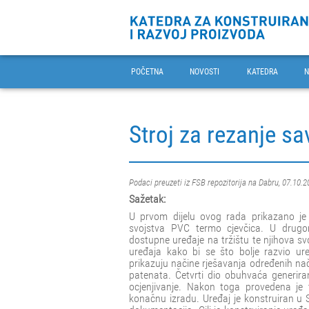
POČETNA
NOVOSTI
KATEDRA
N
Stroj za rezanje sav
Podaci preuzeti iz FSB repozitorija na Dabru, 07.10.2
Sažetak:
U prvom dijelu ovog rada prikazano je
svojstva PVC termo cjevčica. U drugom
dostupne uređaje na tržištu te njihova sv
uređaja kako bi se što bolje razvio ure
prikazuju načine rješavanja određenih nač
patenata. Četvrti dio obuhvaća generira
ocjenjivanje. Nakon toga provedena je 
konačnu izradu. Uređaj je konstruiran u