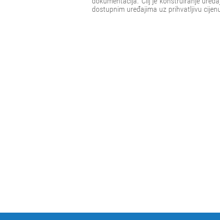
dokumentacija. Cilj je konstruiranje uređa
dostupnim uređajima uz prihvatljivu cijen