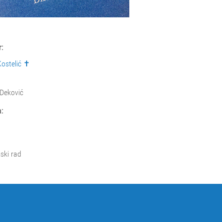
:
Kostelić ✝
Deković
:
ski rad