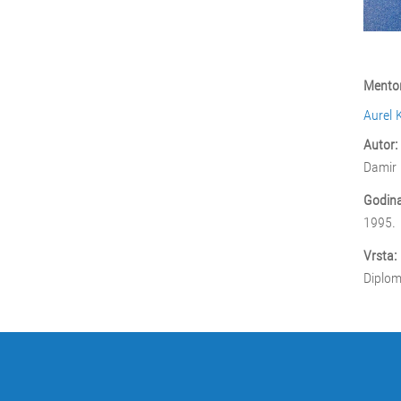
Mentor
Aurel 
Autor:
Damir 
Godina
1995.
Vrsta:
Diplom