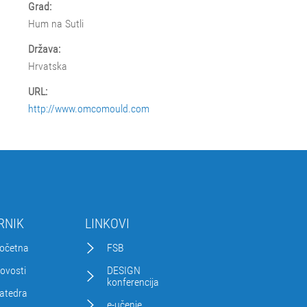
Grad:
Hum na Sutli
Država:
Hrvatska
URL:
http://www.omcomould.com
RNIK
LINKOVI
očetna
FSB
ovosti
DESIGN
konferencija
atedra
e-učenje