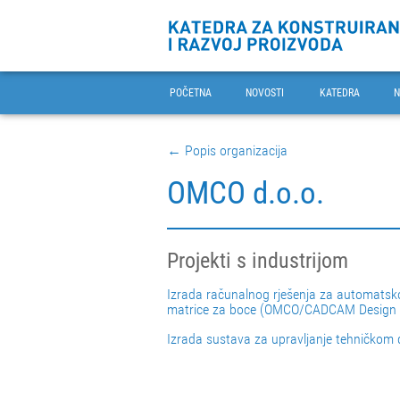
POČETNA
NOVOSTI
KATEDRA
N
← Popis organizacija
OMCO d.o.o.
Projekti s industrijom
Izrada računalnog rješenja za automatsko 
matrice za boce (OMCO/CADCAM Design 
Izrada sustava za upravljanje tehničk