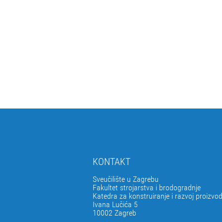
KONTAKT
Sveučilište u Zagrebu
Fakultet strojarstva i brodogradnje
Katedra za konstruiranje i razvoj proizvo
Ivana Lučića 5
10002 Zagreb