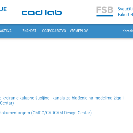
ASTAVA
ZNANOST
GOSPODARSTVO
VREMEPLOV
Kontak
kreiranje kalupne šupljine i kanala za hlađenje na modelima žiga i
Centar)
om dokumentacijom (OMCO/CADCAM Design Centar)