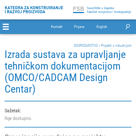
Kontakt
Prijava
English
GOSPODARSTVO
>
Projekti s industrijom
Izrada sustava za upravljanje
tehničkom dokumentacijom
(OMCO/CADCAM Design
Centar)
Sažetak:
Nije dostupno.