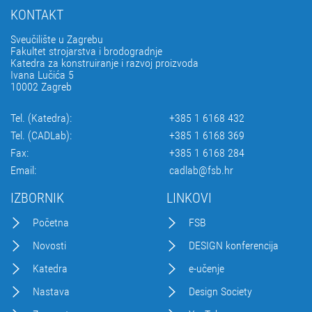
KONTAKT
Sveučilište u Zagrebu
Fakultet strojarstva i brodogradnje
Katedra za konstruiranje i razvoj proizvoda
Ivana Lučića 5
10002 Zagreb
Tel. (Katedra):
+385 1 6168 432
Tel. (CADLab):
+385 1 6168 369
Fax:
+385 1 6168 284
Email:
cadlab@fsb.hr
IZBORNIK
LINKOVI
Početna
FSB
Novosti
DESIGN konferencija
Katedra
e-učenje
Nastava
Design Society