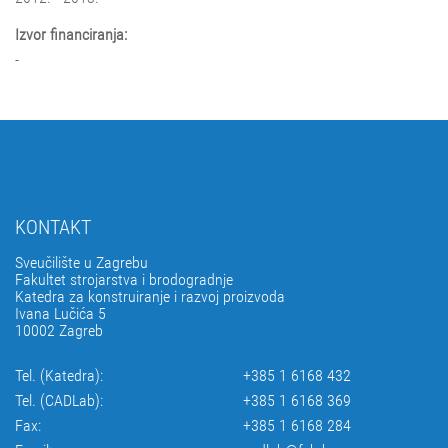
Izvor financiranja:
-
KONTAKT
Sveučilište u Zagrebu
Fakultet strojarstva i brodogradnje
Katedra za konstruiranje i razvoj proizvoda
Ivana Lučića 5
10002 Zagreb
Tel. (Katedra):
+385 1 6168 432
Tel. (CADLab):
+385 1 6168 369
Fax:
+385 1 6168 284