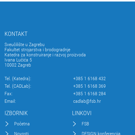
KONTAKT
Sveučilište u Zagrebu
Fakultet strojarstva i brodogradnje
Katedra za konstruiranje i razvoj proizvoda
Ivana Lučića 5
10002 Zagreb
Tel. (Katedra):
+385 1 6168 432
Tel. (CADLab):
+385 1 6168 369
Fax:
+385 1 6168 284
Email:
cadlab@fsb.hr
IZBORNIK
LINKOVI
Početna
FSB
Novosti
DESIGN konferencija