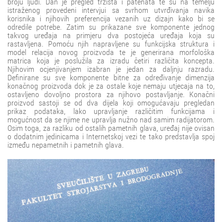
broju ljudi. Dan je pregled tržišta i patenata te su na temelju
istraženog provedeni intervjui sa svrhom utvrđivanja navika
korisnika i njihovih preferencija vezanih uz dizajn kako bi se
odredile potrebe. Zatim su prikazane sve komponente jednog
takvog uređaja na primjeru dva postojeća uređaja koja su
rastavljena. Pomoću njih napravljene su funkcijska struktura i
model relacija novog proizvoda te je generirana morfološka
matrica koja je poslužila za izradu četiri različita koncepta.
Njihovim ocjenjivanjem izabran je jedan za daljnju razradu.
Definirane su sve komponente bitne za određivanje dimenzija
konačnog proizvoda dok je za ostale koje nemaju utjecaja na to,
ostavljeno dovoljno prostora za njihovo postavljanje. Konačni
proizvod sastoji se od dva dijela koji omogućavaju pregledan
prikaz podataka, lako upravljanje različitim funkcijama i
mogućnost da se njime ne upravlja nužno nad samim radijatorom.
Osim toga, za razliku od ostalih pametnih glava, uređaj nije ovisan
o dodatnim jedinicama i Internetskoj vezi te tako predstavlja spoj
između nepametnih i pametnih glava.