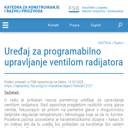
Kontakt
Prijava
English
NASTAVA
>
Radovi
Uređaj za programabilno
upravljanje ventilom radijatora
Podaci preuzeti iz FSB repozitorija na Dabru, 13.03.2025.,
https://repozitorij.fsb.unizg.hr/islandora/object/fsb%3A12127
Sažetak:
U radu je prikazan razvoj pametnog uređaja za upravljanje
ventilom radijatora. Rad započinje pregledom različitih vrsta glava
ventila, fokusirajući se pritom na pametne glave s mogućnošću
daljinske regulacije temperature i tehnologija koje se za to koriste.
Posebna pažnja posvećena je karakteristikama dizajna i kakav bi
on trebao biti da bi uređaj bio prikladan za korištenje što većem