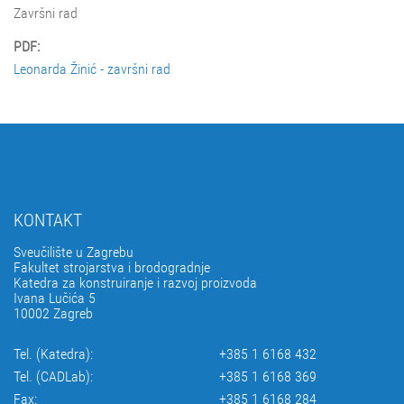
Završni rad
PDF:
Leonarda Žinić - završni rad
KONTAKT
Sveučilište u Zagrebu
Fakultet strojarstva i brodogradnje
Katedra za konstruiranje i razvoj proizvoda
Ivana Lučića 5
10002 Zagreb
Tel. (Katedra):
+385 1 6168 432
Tel. (CADLab):
+385 1 6168 369
Fax:
+385 1 6168 284