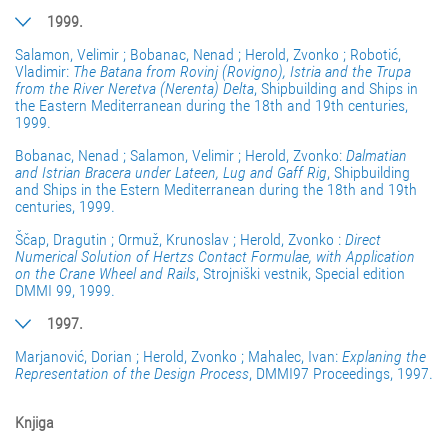
1999.
Salamon, Velimir ; Bobanac, Nenad ; Herold, Zvonko ; Robotić,
Vladimir:
The Batana from Rovinj (Rovigno), Istria and the Trupa
from the River Neretva (Nerenta) Delta
, Shipbuilding and Ships in
the Eastern Mediterranean during the 18th and 19th centuries,
1999.
Bobanac, Nenad ; Salamon, Velimir ; Herold, Zvonko:
Dalmatian
and Istrian Bracera under Lateen, Lug and Gaff Rig
, Shipbuilding
and Ships in the Estern Mediterranean during the 18th and 19th
centuries, 1999.
Ščap, Dragutin ; Ormuž, Krunoslav ; Herold, Zvonko :
Direct
Numerical Solution of Hertzs Contact Formulae, with Application
on the Crane Wheel and Rails
, Strojniški vestnik, Special edition
DMMI 99, 1999.
1997.
Marjanović, Dorian ; Herold, Zvonko ; Mahalec, Ivan:
Explaning the
Representation of the Design Process
, DMMI97 Proceedings, 1997.
Knjiga