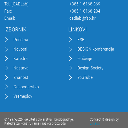
Tel. (CADLab):
+385 1 6168 369
Fax:
+385 1 6168 284
Email:
cadlab@fsb.hr
IZBORNIK
LINKOVI
Početna
FSB
Novosti
DESIGN konferencija
Katedra
e-učenje
Nastava
Design Society
Znanost
YouTube
Gospodarstvo
Vremeplov
© 1997-2026 Fakultet strojarstva i brodogradnje,
Concept & design by
Katedra za konstruiranje i razvoj proizvoda
Excedo