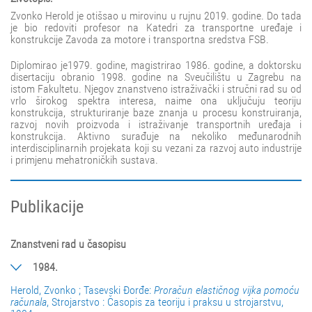
Zvonko Herold je otišsao u mirovinu u rujnu 2019. godine. Do tada
je bio redoviti profesor na Katedri za transportne uređaje i
konstrukcije Zavoda za motore i transportna sredstva FSB.
Diplomirao je1979. godine, magistrirao 1986. godine, a doktorsku
disertaciju obranio 1998. godine na Sveučilištu u Zagrebu na
istom Fakultetu. Njegov znanstveno istraživački i stručni rad su od
vrlo širokog spektra interesa, naime ona uključuju teoriju
konstrukcija, strukturiranje baze znanja u procesu konstruiranja,
razvoj novih proizvoda i istraživanje transportnih uređaja i
konstrukcija. Aktivno surađuje na nekoliko međunarodnih
interdisciplinarnih projekata koji su vezani za razvoj auto industrije
i primjenu mehatroničkih sustava.
Publikacije
Znanstveni rad u časopisu
1984.
Herold, Zvonko ; Tasevski Đorđe:
Proračun elastičnog vijka pomoću
računala
, Strojarstvo : Časopis za teoriju i praksu u strojarstvu,