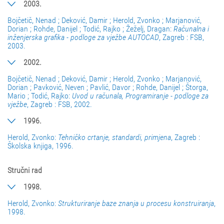
2003.
Bojčetič, Nenad ; Deković, Damir ; Herold, Zvonko ; Marjanović,
Dorian ; Rohde, Danijel ; Todić, Rajko ; Žeželj, Dragan:
Računalna i
inženjerska grafika - podloge za vježbe AUTOCAD
, Zagreb : FSB,
2003.
2002.
Bojčetič, Nenad ; Deković, Damir ; Herold, Zvonko ; Marjanović,
Dorian ; Pavković, Neven ; Pavlić, Davor ; Rohde, Danijel ; Štorga,
Mario ; Todić, Rajko:
Uvod u računala, Programiranje - podloge za
vježbe
, Zagreb : FSB, 2002.
1996.
Herold, Zvonko:
Tehničko crtanje, standardi, primjena
, Zagreb :
Školska knjiga, 1996.
Stručni rad
1998.
Herold, Zvonko:
Strukturiranje baze znanja u procesu konstruiranja
,
1998.