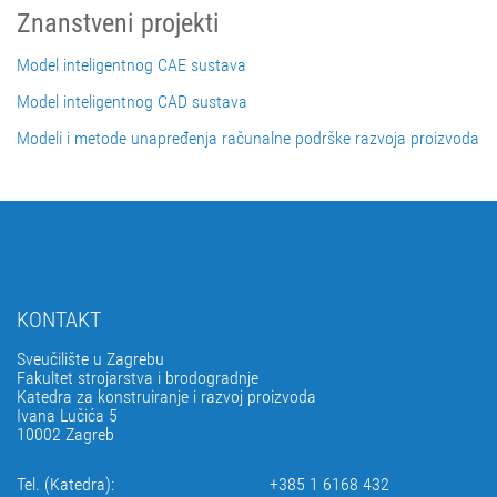
Znanstveni projekti
Model inteligentnog CAE sustava
Model inteligentnog CAD sustava
Modeli i metode unapređenja računalne podrške razvoja proizvoda
KONTAKT
Sveučilište u Zagrebu
Fakultet strojarstva i brodogradnje
Katedra za konstruiranje i razvoj proizvoda
Ivana Lučića 5
10002 Zagreb
Tel. (Katedra):
+385 1 6168 432