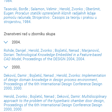
1984.
Tasevski, Đorđe ; Salamon, Velimir ; Herold, Zvonko ; Oberšmit,
Eugen:
Proračun statički opterećenih kliznih radijalnih ležaja
pomoću računala
, Strojarstvo : Časopis za teoriju i praksu u
strojarstvu, 1984.
Znanstveni rad u zborniku skupa
2004.
Rohde, Danijel ; Herold, Zvonko ; Bojčetić, Nenad ; Marjanović,
Dorian:
Technological Knowledge Embedded in a Feature-based
CAD Model
, Proceedings of the DESIGN 2004, 2004.
2000.
Deković, Damir ; Bojčetić, Nenad ; Herold, Zvonko:
Implementation
of design domain knowledge in design process environment
,
Proceedings of the 6th International Design Conference Design
2000, 2000.
Herold, Zvonko ; Bojčetić, Nenad ; Deković, Damir:
Multidisciplinary
approach to the problem of the hyperbaric chamber door design
,
Proceedings of the 6th International Design Conference Design
2000, 2000.