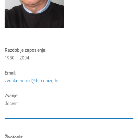
Razdoblje zaposlenja:
1980. - 2004.
Email:
zvonko.herold@fsb.unizg.hr
Zvanje:
docent
Životopis: