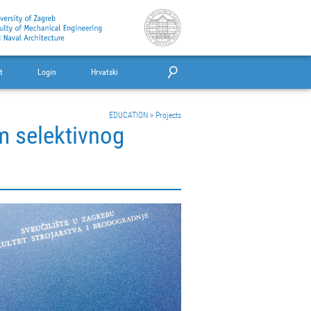
t
Login
Hrvatski
EDUCATION
>
Projects
m selektivnog