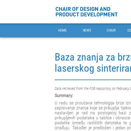
HOME
NEWS
CHAIR
E
Baza znanja za brz
laserskog sinterira
Data retrieved from the FSB repository, on February 
Summary:
U radu se proučava tehnologija brze izra
zapisivanje znanja koje se prikuplja tije
nastavljen je rad na postojećoj bazi 
prikupljenih podataka u tablice i obrasc
podatke između različitih datoteka te 
izrađuju. Također je predložen i jedan p