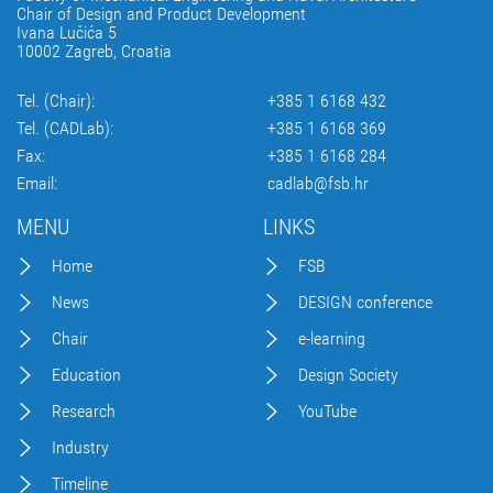
Chair of Design and Product Development
Ivana Lučića 5
10002 Zagreb, Croatia
Tel. (Chair):
+385 1 6168 432
Tel. (CADLab):
+385 1 6168 369
Fax:
+385 1 6168 284
Email:
cadlab@fsb.hr
MENU
LINKS
Home
FSB
News
DESIGN conference
Chair
e-learning
Education
Design Society
Research
YouTube
Industry
Timeline