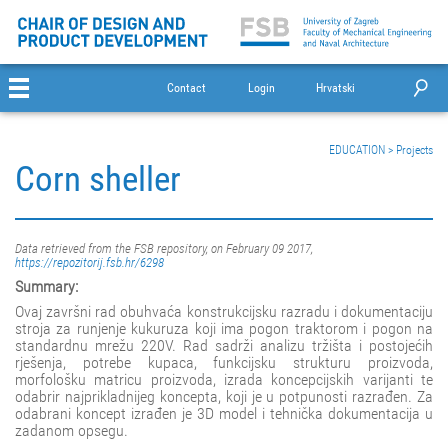
Contact
Login
Hrvatski
EDUCATION
>
Projects
Corn sheller
Data retrieved from the FSB repository, on February 09 2017,
https://repozitorij.fsb.hr/6298
Summary:
Ovaj završni rad obuhvaća konstrukcijsku razradu i dokumentaciju
stroja za runjenje kukuruza koji ima pogon traktorom i pogon na
standardnu mrežu 220V. Rad sadrži analizu tržišta i postojećih
rješenja, potrebe kupaca, funkcijsku strukturu proizvoda,
morfološku matricu proizvoda, izrada koncepcijskih varijanti te
odabrir najprikladnijeg koncepta, koji je u potpunosti razrađen. Za
odabrani koncept izrađen je 3D model i tehnička dokumentacija u
zadanom opsegu.