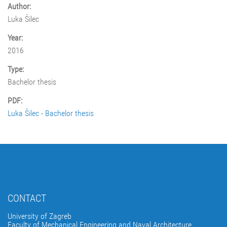
Author:
Luka Šilec
Year:
2016
Type:
Bachelor thesis
PDF:
Luka Šilec - Bachelor thesis
CONTACT
University of Zagreb
Faculty of Mechanical Engineering and Naval Architecture