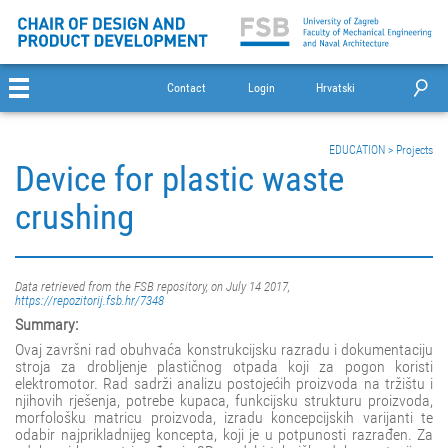
Contact
Login
Hrvatski
EDUCATION
>
Projects
Device for plastic waste
crushing
Data retrieved from the FSB repository, on July 14 2017,
https://repozitorij.fsb.hr/7348
Summary:
Ovaj završni rad obuhvaća konstrukcijsku razradu i dokumentaciju
stroja za drobljenje plastičnog otpada koji za pogon koristi
elektromotor. Rad sadrži analizu postojećih proizvoda na tržištu i
njihovih rješenja, potrebe kupaca, funkcijsku strukturu proizvoda,
morfološku matricu proizvoda, izradu koncepcijskih varijanti te
odabir najprikladnijeg koncepta, koji je u potpunosti razrađen. Za