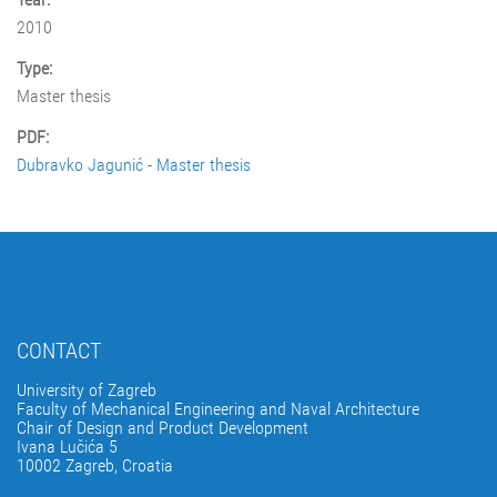
2010
Type:
Master thesis
PDF:
Dubravko Jagunić - Master thesis
CONTACT
University of Zagreb
Faculty of Mechanical Engineering and Naval Architecture
Chair of Design and Product Development
Ivana Lučića 5
10002 Zagreb, Croatia