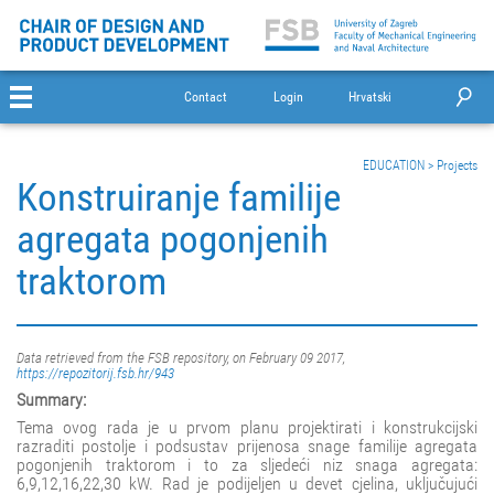
Contact
Login
Hrvatski
EDUCATION
>
Projects
Konstruiranje familije
agregata pogonjenih
traktorom
Data retrieved from the FSB repository, on February 09 2017,
https://repozitorij.fsb.hr/943
Summary:
Tema ovog rada je u prvom planu projektirati i konstrukcijski
razraditi postolje i podsustav prijenosa snage familije agregata
pogonjenih traktorom i to za sljedeći niz snaga agregata:
6,9,12,16,22,30 kW. Rad je podijeljen u devet cjelina, uključujući