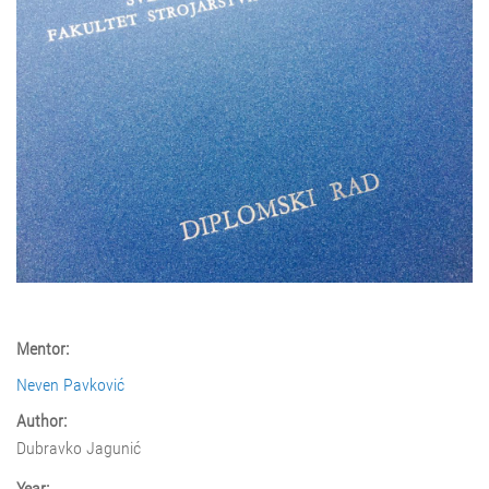
Mentor:
Neven Pavković
Author:
Dubravko Jagunić
Year: