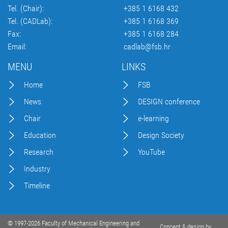
Tel. (Chair):
+385 1 6168 432
Tel. (CADLab):
+385 1 6168 369
Fax:
+385 1 6168 284
Email:
cadlab@fsb.hr
MENU
LINKS
Home
FSB
News
DESIGN conference
Chair
e-learning
Education
Design Society
Research
YouTube
Industry
Timeline
© 1997-2026 Faculty of Mechanical Engineering and
Concept & design by