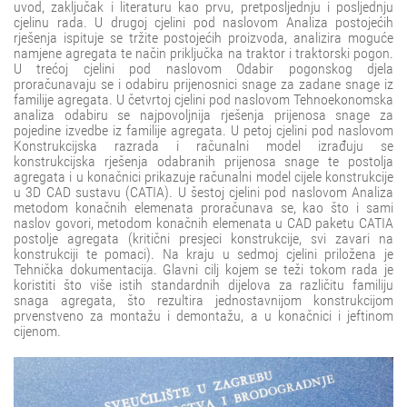
uvod, zaključak i literaturu kao prvu, pretposljednju i posljednju
cjelinu rada. U drugoj cjelini pod naslovom Analiza postojećih
rješenja ispituje se tržite postojećih proizvoda, analizira moguće
namjene agregata te način priključka na traktor i traktorski pogon.
U trećoj cjelini pod naslovom Odabir pogonskog djela
proračunavaju se i odabiru prijenosnici snage za zadane snage iz
familije agregata. U četvrtoj cjelini pod naslovom Tehnoekonomska
analiza odabiru se najpovoljnija rješenja prijenosa snage za
pojedine izvedbe iz familije agregata. U petoj cjelini pod naslovom
Konstrukcijska razrada i računalni model izrađuju se
konstrukcijska rješenja odabranih prijenosa snage te postolja
agregata i u konačnici prikazuje računalni model cijele konstrukcije
u 3D CAD sustavu (CATIA). U šestoj cjelini pod naslovom Analiza
metodom konačnih elemenata proračunava se, kao što i sami
naslov govori, metodom konačnih elemenata u CAD paketu CATIA
postolje agregata (kritični presjeci konstrukcije, svi zavari na
konstrukciji te pomaci). Na kraju u sedmoj cjelini priložena je
Tehnička dokumentacija. Glavni cilj kojem se teži tokom rada je
koristiti što više istih standardnih dijelova za različitu familiju
snaga agregata, što rezultira jednostavnijom konstrukcijom
prvenstveno za montažu i demontažu, a u konačnici i jeftinom
cijenom.