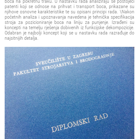
boca na pokretnu traku. U nastavku rada analiziraju se postojeći
patenti koji se odnose na prihvat i transport boca, prikazane su
njihove osnovne karakteristike te su opisani principi rada. \Nakon
početnih analiza i upoznavanja navedena je tehnička specifikacija
stroja za pozicioniranje boca na liniju za punjenje. Izrađeni su
koncepti na temelju rješenja dobivenih iz funkcijske dekompozicije.
Odabran je najbolji koncept koji se u nastavku rada razrađuje do
najsitnijih detalja.