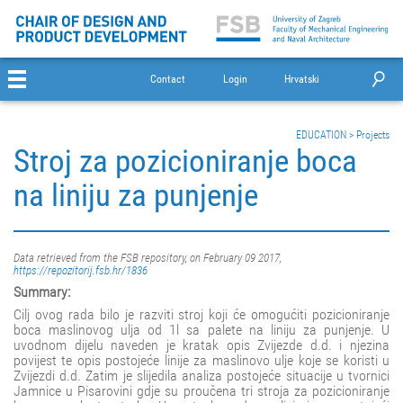
Contact
Login
Hrvatski
EDUCATION
>
Projects
Stroj za pozicioniranje boca
na liniju za punjenje
Data retrieved from the FSB repository, on February 09 2017,
https://repozitorij.fsb.hr/1836
Summary:
Cilj ovog rada bilo je razviti stroj koji će omogućiti pozicioniranje
boca maslinovog ulja od 1l sa palete na liniju za punjenje. U
uvodnom dijelu naveden je kratak opis Zvijezde d.d. i njezina
povijest te opis postojeće linije za maslinovo ulje koje se koristi u
Zvijezdi d.d. Zatim je slijedila analiza postojeće situacije u tvornici
Jamnice u Pisarovini gdje su proučena tri stroja za pozicioniranje