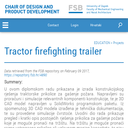
Contact
Login
Hrvatski
EDUCATION
>
Projects
Tractor firefighting trailer
Data retrieved from the FSB repository, on February 09 2017,
https://repozitorij.fsb.hr/4890
Summary:
U ovom diplomskom radu prikazana je izrada konstrukcijskog
rješenja traktorske prikolice za gašenje požara. Napravljeni su
proračuni i simulacije relevantnih komponenti konstrukcije, te je 3D
CAD model napravljen u SolidWorks programskom paketu. Iz
spomenutog 3D CAD modela izrađena je tehnička dokumentacija,
te su provedene simulacije čvrstoće. Uvodni dio rada prikazuje
pregled i kratki opis postojećih rješenja prikolica za gašenje požara
koje je moguće pronaći na tržištu. Na tržištu je moguće pronaći
razne vatrogasne prikolice ali uglavnom manjeg kapaciteta, te nisu