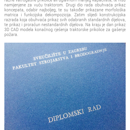
namijenjene za vuču traktorom. Drugi dio rada obuhvaća prikaz
koncepata, odabir najboljeg, te su također prikazane morfološka
matrica i funkcijska dekompozicija. Zatim slijedi konstrukcijska
razrada koja obuhvaća prikaz svih odabranih standardnih dijelova,
te prikaz i proračun nestandardnih dijelova. Na kraju je dan prikaz
3D CAD modela konačnog rješenja traktorske prikolice za gašenje
požara.