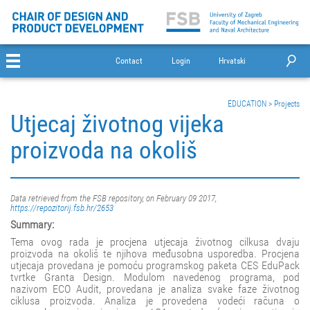
Contact
Login
Hrvatski
EDUCATION
>
Projects
Utjecaj životnog vijeka
proizvoda na okoliš
Data retrieved from the FSB repository, on February 09 2017,
https://repozitorij.fsb.hr/2653
Summary:
Tema ovog rada je procjena utjecaja životnog cilkusa dvaju
proizvoda na okoliš te njihova međusobna usporedba. Procjena
utjecaja provedana je pomoću programskog paketa CES EduPack
tvrtke Granta Design. Modulom navedenog programa, pod
nazivom ECO Audit, provedana je analiza svake faze životnog
ciklusa proizvoda. Analiza je provedena vodeći računa o