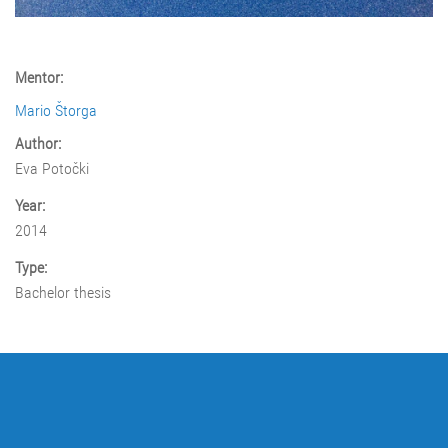
Mentor:
Mario Štorga
Author:
Eva Potočki
Year:
2014
Type:
Bachelor thesis