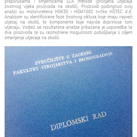
preporukama i smjernicama LCA metode (procjena utjecaja
životnog vijeka proizvoda na okoliš). Proizvodi podvrgnuti ovoj
analizi su motorvretena HSK50 i HSM100C tvrtke HSTEC d.d.
Analizom su identificirane faze životnog ciklusa koje imaju najveći
utjecaj na okoliš, te komponente koje najviše doprinose tom
utjecaju. Vodeći se rezultatima analize prikazana je usporedba ta
dva proizvoda te su razmotrene mogućnosti poboljšanja s ciljem
smanjenja utjecaja na okoliš.